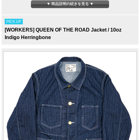
にしています。
▼ 商品説明の続きを見る ▼
自分で工程を理解し、各工程ごとの専用の設備を要した工場でのみ生産を行ってい
ます。
そのクオリティーの高さとユニークさでJ.CREWやINVENTORYをはじめ海外から
PICK UP
も注目を集めている。
[WORKERS] QUEEN OF THE ROAD Jacket / 10oz
Indigo Herringbone