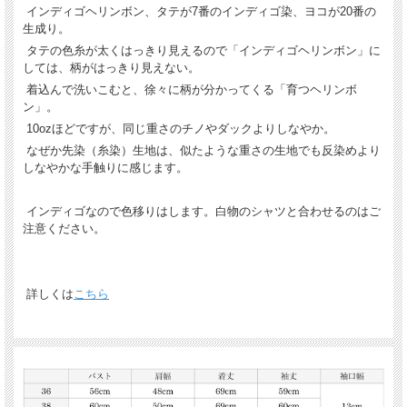
インディゴヘリンボン、タテが7番のインディゴ染、ヨコが20番の
生成り。
タテの色糸が太くはっきり見えるので「インディゴヘリンボン」に
しては、柄がはっきり見えない。
着込んで洗いこむと、徐々に柄が分かってくる「育つヘリンボ
ン」。
10ozほどですが、同じ重さのチノやダックよりしなやか。
なぜか先染（糸染）生地は、似たような重さの生地でも反染めより
しなやかな手触りに感じます。
インディゴなので色移りはします。白物のシャツと合わせるのはご
注意ください。
詳しくは
こちら