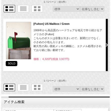
1 / 1ページ
（全1件）
[Fulton] US Mailbox / Green
1906年から高品質のハードウェアを地元で作り続けるア
メリカの [Fulton]
こちらのポストは容量が大きいので、新聞だけでなく、
小さめの小包も入ります。
耐久性の高い亜鉛メッキの鋼板に、エナメル処理がされ
ており錆に強い素材です。
価格： 4,320円(税抜 3,927円)
SOLD
1 / 1ページ
（全1件）
アイテム検索