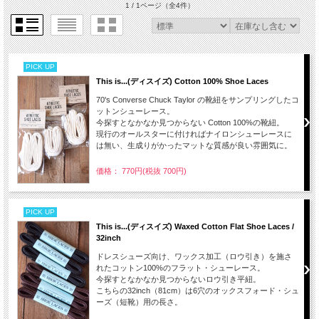
1 / 1ページ
（全4件）
PICK UP
This is...(ディスイズ) Cotton 100% Shoe Laces
70's Converse Chuck Taylor の靴紐をサンプリングしたコ
ットンシューレース。
今探すとなかなか見つからない Cotton 100%の靴紐。
現行のオールスターに付ければナイロンシューレースに
は無い、生成りがかったマットな質感が良い雰囲気に。
価格： 770円(税抜 700円)
PICK UP
This is...(ディスイズ) Waxed Cotton Flat Shoe Laces /
32inch
ドレスシューズ向け、ワックス加工（ロウ引き）を施さ
れたコットン100%のフラット・シューレース。
今探すとなかなか見つからないロウ引き平紐。
こちらの32inch（81cm）は6穴のオックスフォード・シュ
ーズ（短靴）用の長さ。