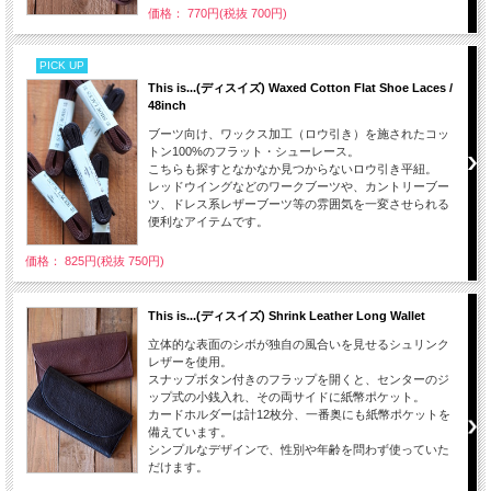
価格： 770円(税抜 700円)
PICK UP
This is...(ディスイズ) Waxed Cotton Flat Shoe Laces /
48inch
ブーツ向け、ワックス加工（ロウ引き）を施されたコッ
トン100%のフラット・シューレース。
こちらも探すとなかなか見つからないロウ引き平紐。
レッドウイングなどのワークブーツや、カントリーブー
ツ、ドレス系レザーブーツ等の雰囲気を一変させられる
便利なアイテムです。
価格： 825円(税抜 750円)
This is...(ディスイズ) Shrink Leather Long Wallet
立体的な表面のシボが独自の風合いを見せるシュリンク
レザーを使用。
スナップボタン付きのフラップを開くと、センターのジ
ップ式の小銭入れ、その両サイドに紙幣ポケット。
カードホルダーは計12枚分、一番奥にも紙幣ポケットを
備えています。
シンプルなデザインで、性別や年齢を問わず使っていた
だけます。