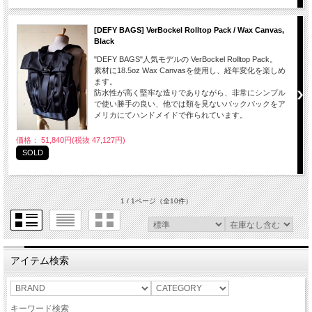
[DEFY BAGS] VerBockel Rolltop Pack / Wax Canvas,
Black
"DEFY BAGS"人気モデルの VerBockel Rolltop Pack。
素材に18.5oz Wax Canvasを使用し、経年変化を楽しめ
ます。
防水性が高く堅牢な造りでありながら、非常にシンプル
で使い勝手の良い、他では類を見ないバックパックをア
メリカにてハンドメイドで作られています。
価格： 51,840円(税抜 47,127円)
SOLD
1 / 1ページ
（全10件）
アイテム検索
キーワード検索