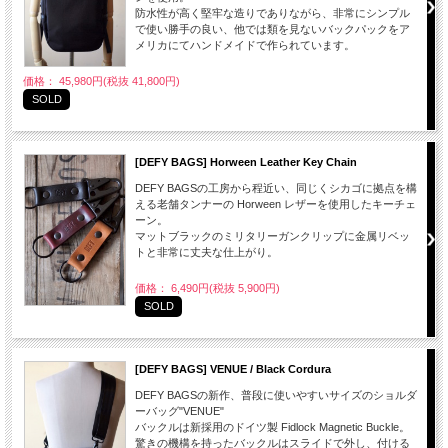
防水性が高く堅牢な造りでありながら、非常にシンプル
で使い勝手の良い、他では類を見ないバックパックをア
メリカにてハンドメイドで作られています。
価格： 45,980円(税抜 41,800円)
SOLD
[DEFY BAGS] Horween Leather Key Chain
DEFY BAGSの工房から程近い、同じくシカゴに拠点を構
える老舗タンナーの Horween レザーを使用したキーチェ
ーン。
マットブラックのミリタリーガンクリップに金属リベッ
トと非常に丈夫な仕上がり。
価格： 6,490円(税抜 5,900円)
SOLD
[DEFY BAGS] VENUE / Black Cordura
DEFY BAGSの新作、普段に使いやすいサイズのショルダ
ーバッグ"VENUE"
バックルは新採用のドイツ製 Fidlock Magnetic Buckle。
驚きの機構を持ったバックルはスライドで外し、付ける