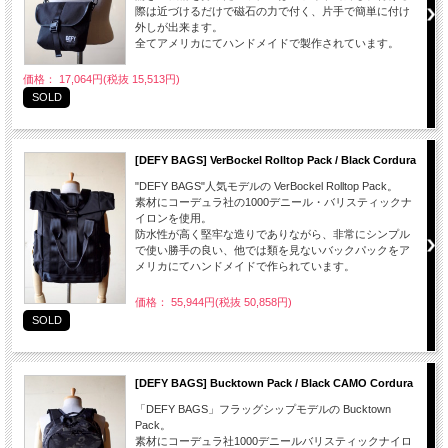
際は近づけるだけで磁石の力で付く、片手で簡単に付け
外しが出来ます。
全てアメリカにてハンドメイドで製作されています。
価格： 17,064円(税抜 15,513円)
SOLD
[DEFY BAGS] VerBockel Rolltop Pack / Black Cordura
"DEFY BAGS"人気モデルの VerBockel Rolltop Pack。
素材にコーデュラ社の1000デニール・バリスティックナ
イロンを使用。
防水性が高く堅牢な造りでありながら、非常にシンプル
で使い勝手の良い、他では類を見ないバックパックをア
メリカにてハンドメイドで作られています。
価格： 55,944円(税抜 50,858円)
SOLD
[DEFY BAGS] Bucktown Pack / Black CAMO Cordura
「DEFY BAGS」フラッグシップモデルの Bucktown
Pack。
素材にコーデュラ社1000デニールバリスティックナイロ