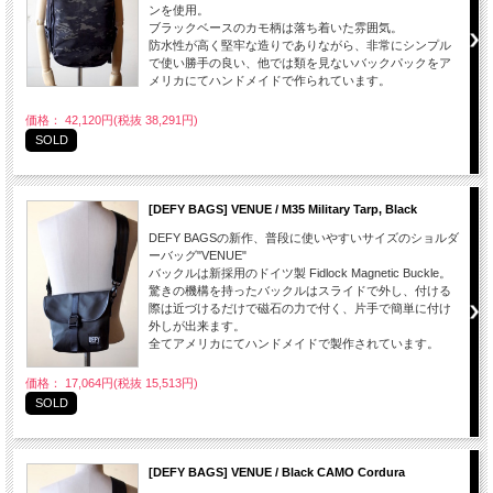
ンを使用。
ブラックベースのカモ柄は落ち着いた雰囲気。
防水性が高く堅牢な造りでありながら、非常にシンプル
で使い勝手の良い、他では類を見ないバックパックをア
メリカにてハンドメイドで作られています。
価格： 42,120円(税抜 38,291円)
SOLD
[DEFY BAGS] VENUE / M35 Military Tarp, Black
DEFY BAGSの新作、普段に使いやすいサイズのショルダ
ーバッグ"VENUE"
バックルは新採用のドイツ製 Fidlock Magnetic Buckle。
驚きの機構を持ったバックルはスライドで外し、付ける
際は近づけるだけで磁石の力で付く、片手で簡単に付け
外しが出来ます。
全てアメリカにてハンドメイドで製作されています。
価格： 17,064円(税抜 15,513円)
SOLD
[DEFY BAGS] VENUE / Black CAMO Cordura