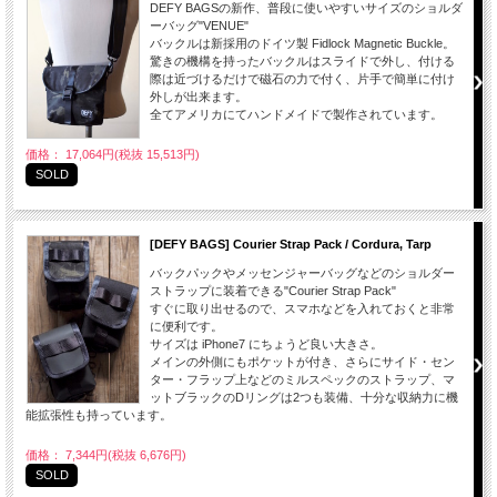
DEFY BAGSの新作、普段に使いやすいサイズのショルダ
ーバッグ"VENUE"
バックルは新採用のドイツ製 Fidlock Magnetic Buckle。
驚きの機構を持ったバックルはスライドで外し、付ける
際は近づけるだけで磁石の力で付く、片手で簡単に付け
外しが出来ます。
全てアメリカにてハンドメイドで製作されています。
価格： 17,064円(税抜 15,513円)
SOLD
[DEFY BAGS] Courier Strap Pack / Cordura, Tarp
バックパックやメッセンジャーバッグなどのショルダー
ストラップに装着できる"Courier Strap Pack"
すぐに取り出せるので、スマホなどを入れておくと非常
に便利です。
サイズは iPhone7 にちょうど良い大きさ。
メインの外側にもポケットが付き、さらにサイド・セン
ター・フラップ上などのミルスペックのストラップ、マ
ットブラックのDリングは2つも装備、十分な収納力に機
能拡張性も持っています。
価格： 7,344円(税抜 6,676円)
SOLD