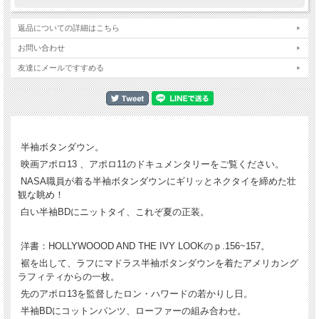
返品についての詳細はこちら
お問い合わせ
友達にメールですすめる
半袖ボタンダウン。
映画アポロ13 、アポロ11のドキュメンタリーをご覧ください。
NASA職員が着る半袖ボタンダウンにギリッとネクタイを締めた壮
観な眺め！
白い半袖BDにニットタイ、これぞ夏の正装。
洋書：HOLLYWOOOD AND THE IVY LOOKのｐ.156~157。
裾を出して、ラフにマドラス半袖ボタンダウンを着たアメリカング
ラフィティからの一枚。
先のアポロ13を監督したロン・ハワードの若かりし日。
半袖BDにコットンパンツ、ローファーの組み合わせ。