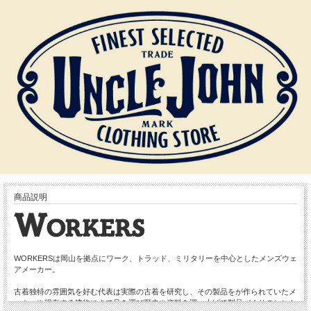
商品説明
WORKERSは岡山を拠点にワーク、トラッド、ミリタリーを中心としたメンズウェ
アメーカー。
古着独特の雰囲気を好む代表は実際の古着を研究し、その製品をが作られていたメ
ーカーや現存する建物にまで足を運び歴史や資料を調べ上げて製品づくりのヒント