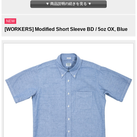
にしています。
▼ 商品説明の続きを見る ▼
自分で工程を理解し、各工程ごとの専用の設備を要した工場でのみ生産を行ってい
ます。
そのクオリティーの高さとユニークさでJ.CREWやINVENTORYをはじめ海外から
NEW
も注目を集めている。
[WORKERS] Modified Short Sleeve BD / 5oz OX, Blue