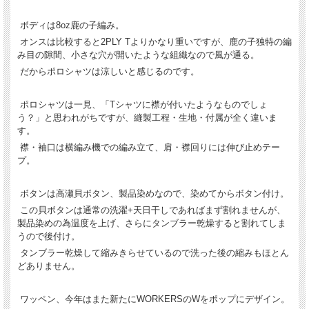
ボディは8oz鹿の子編み。
オンスは比較すると2PLY Tよりかなり重いですが、鹿の子独特の編
み目の隙間、小さな穴が開いたような組織なので風が通る。
だからポロシャツは涼しいと感じるのです。
ポロシャツは一見、「Tシャツに襟が付いたようなものでしょ
う？」と思われがちですが、縫製工程・生地・付属が全く違いま
す。
襟・袖口は横編み機での編み立て、肩・襟回りには伸び止めテー
プ。
ボタンは高瀬貝ボタン、製品染めなので、染めてからボタン付け。
この貝ボタンは通常の洗濯+天日干しであればまず割れませんが、
製品染めの為温度を上げ、さらにタンブラー乾燥すると割れてしま
うので後付け。
タンブラー乾燥して縮みきらせているので洗った後の縮みもほとん
どありません。
ワッペン、今年はまた新たにWORKERSのWをポップにデザイン。