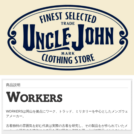
商品説明
WORKERSは岡山を拠点にワーク、トラッド、ミリタリーを中心としたメンズウェ
アメーカー。
古着独特の雰囲気を好む代表は実際の古着を研究し、その製品をが作られていたメ
ーカーや現存する建物にまで足を運び歴史や資料を調べ上げて製品づくりのヒント