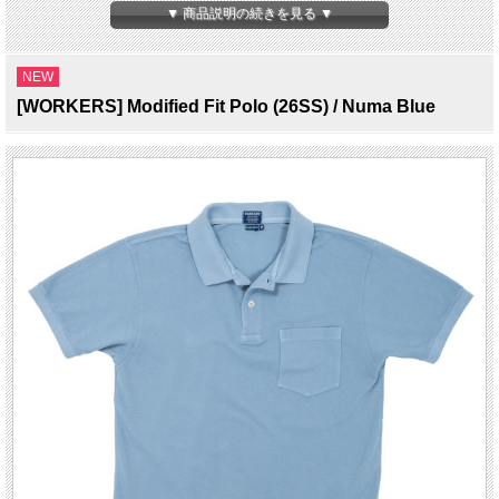
にしています。
▼ 商品説明の続きを見る ▼
自分で工程を理解し、各工程ごとの専用の設備を要した工場でのみ生産を行ってい
ます。
そのクオリティーの高さとユニークさでJ.CREWやINVENTORYをはじめ海外から
NEW
も注目を集めている。
[WORKERS] Modified Fit Polo (26SS) / Numa Blue