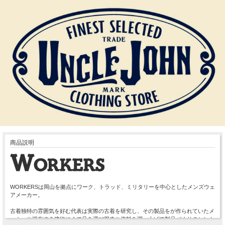
商品説明
WORKERSは岡山を拠点にワーク、トラッド、ミリタリーを中心としたメンズウェ
アメーカー。
古着独特の雰囲気を好む代表は実際の古着を研究し、その製品をが作られていたメ
ーカーや現存する建物にまで足を運び歴史や資料を調べ上げて製品づくりのヒント