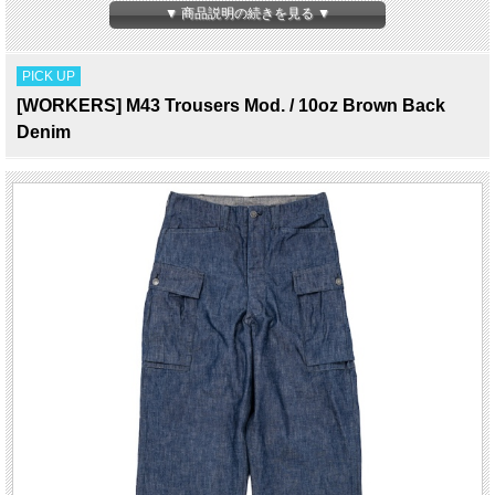
にしています。
▼ 商品説明の続きを見る ▼
自分で工程を理解し、各工程ごとの専用の設備を要した工場でのみ生産を行ってい
ます。
そのクオリティーの高さとユニークさでJ.CREWやINVENTORYをはじめ海外から
PICK UP
も注目を集めている。
[WORKERS] M43 Trousers Mod. / 10oz Brown Back
Denim