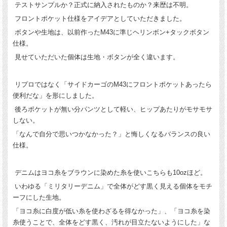
テストサンプルか？正式に納入されたものか？来歴は不明。
フロントポケット仕様をアイデアとしていただきました。
ボタンや生地は、以前作ったM43に準じヘリンボン+タックボタン
仕様。
見せていただいた個体は生地・ボタンが全く違います。
リプロではなく「サイドカーゴのM43にフロントポケットあったら
便利だな」を形にしました。
後ろポケットが無い分パンツとして軽い、ヒップあたりがモサモサ
しない。
「なんで自分で思いつかなかった？」と悔しくなるバランスの良い
仕様。
デニムはヨコ糸をブラウンに染めた糸を使いこちらも10ozほど。
いわゆる「ミリタリーデニム」で全体がどす黒く見える個体をモチ
ーフにした生地。
「ヨコ糸に白度が低い糸を使わざるを得なかった」、「ヨコ糸を染
糸使うことで、全体をどす黒く、汚れが目立たないようにした」な