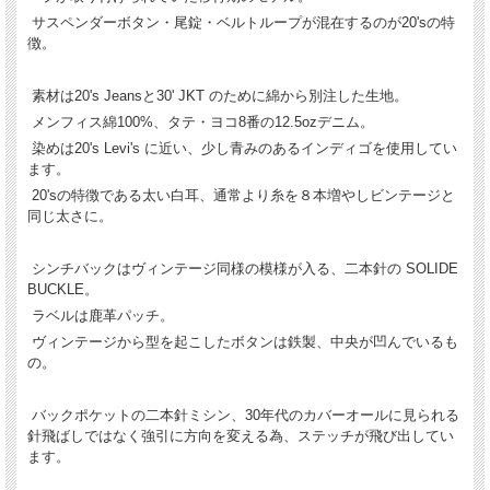
サスペンダーボタン・尾錠・ベルトループが混在するのが20'sの特
徴。
素材は20's Jeansと30' JKT のために綿から別注した生地。
メンフィス綿100%、タテ・ヨコ8番の12.5ozデニム。
染めは20's Levi's に近い、少し青みのあるインディゴを使用してい
ます。
20'sの特徴である太い白耳、通常より糸を８本増やしビンテージと
同じ太さに。
シンチバックはヴィンテージ同様の模様が入る、二本針の SOLIDE
BUCKLE。
ラベルは鹿革パッチ。
ヴィンテージから型を起こしたボタンは鉄製、中央が凹んでいるも
の。
バックポケットの二本針ミシン、30年代のカバーオールに見られる
針飛ばしではなく強引に方向を変える為、ステッチが飛び出してい
ます。