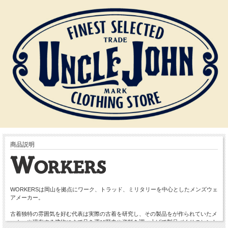
商品説明
WORKERSは岡山を拠点にワーク、トラッド、ミリタリーを中心としたメンズウェ
アメーカー。
古着独特の雰囲気を好む代表は実際の古着を研究し、その製品をが作られていたメ
ーカーや現存する建物にまで足を運び歴史や資料を調べ上げて製品づくりのヒント