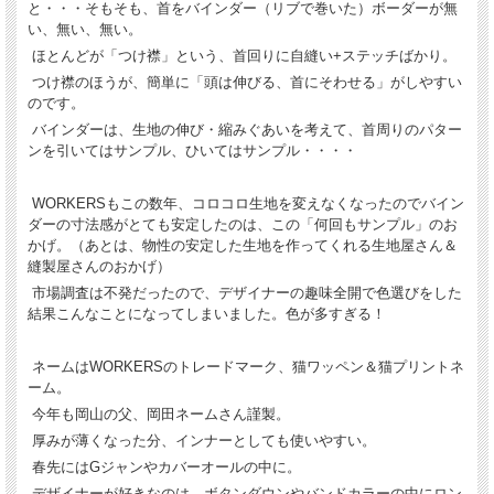
と・・・そもそも、首をバインダー（リブで巻いた）ボーダーが無
い、無い、無い。
ほとんどが「つけ襟」という、首回りに自縫い+ステッチばかり。
つけ襟のほうが、簡単に「頭は伸びる、首にそわせる」がしやすい
のです。
バインダーは、生地の伸び・縮みぐあいを考えて、首周りのパター
ンを引いてはサンプル、ひいてはサンプル・・・・
WORKERSもこの数年、コロコロ生地を変えなくなったのでバイン
ダーの寸法感がとても安定したのは、この「何回もサンプル」のお
かげ。（あとは、物性の安定した生地を作ってくれる生地屋さん＆
縫製屋さんのおかげ）
市場調査は不発だったので、デザイナーの趣味全開で色選びをした
結果こんなことになってしまいました。色が多すぎる！
ネームはWORKERSのトレードマーク、猫ワッペン＆猫プリントネ
ーム。
今年も岡山の父、岡田ネームさん謹製。
厚みが薄くなった分、インナーとしても使いやすい。
春先にはGジャンやカバーオールの中に。
デザイナーが好きなのは、ボタンダウンやバンドカラーの中にロン