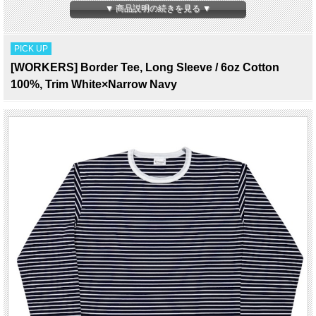
にしています。
▼ 商品説明の続きを見る ▼
自分で工程を理解し、各工程ごとの専用の設備を要した工場でのみ生産を行ってい
ます。
そのクオリティーの高さとユニークさでJ.CREWやINVENTORYをはじめ海外から
PICK UP
も注目を集めている。
[WORKERS] Border Tee, Long Sleeve / 6oz Cotton
100%, Trim White×Narrow Navy