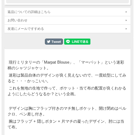
返品についての詳細はこちら
お問い合わせ
友達にメールですすめる
現行ミリタリーの「Marpat Blouse」、「マーパット」という迷彩
柄のシャツジャケット。
迷彩は製品自体のデザインが良く見えないので、一度絵型にしてみ
ると・・・かっこいい。
これを無地の生地で作って、ポケット・当て布の配置が良くわかる
ようにしたらどうなるか？という企画。
デザインは胸にフラップ付きのマチ無しポケット、開け閉めはベル
クロ、ペン差し付き。
腕はフラップ + 隠しボタン + 片マチの凝ったデザイン、肘には当
て布。