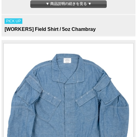
にしています。
▼ 商品説明の続きを見る ▼
自分で工程を理解し、各工程ごとの専用の設備を要した工場でのみ生産を行ってい
ます。
そのクオリティーの高さとユニークさでJ.CREWやINVENTORYをはじめ海外から
PICK UP
も注目を集めている。
[WORKERS] Field Shirt / 5oz Chambray