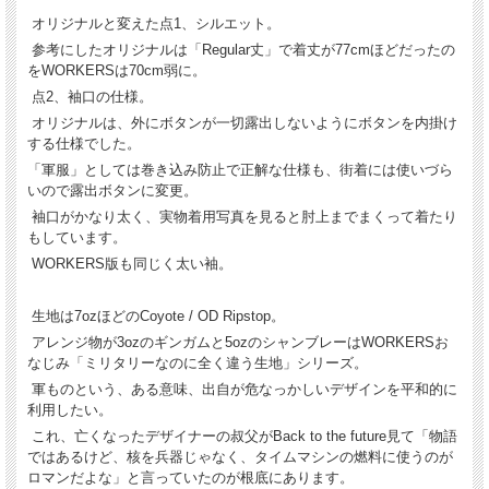
オリジナルと変えた点1、シルエット。
参考にしたオリジナルは「Regular丈」で着丈が77cmほどだったの
をWORKERSは70cm弱に。
点2、袖口の仕様。
オリジナルは、外にボタンが一切露出しないようにボタンを内掛け
する仕様でした。
「軍服」としては巻き込み防止で正解な仕様も、街着には使いづら
いので露出ボタンに変更。
袖口がかなり太く、実物着用写真を見ると肘上までまくって着たり
もしています。
WORKERS版も同じく太い袖。
生地は7ozほどのCoyote / OD Ripstop。
アレンジ物が3ozのギンガムと5ozのシャンブレーはWORKERSお
なじみ「ミリタリーなのに全く違う生地」シリーズ。
軍ものという、ある意味、出自が危なっかしいデザインを平和的に
利用したい。
これ、亡くなったデザイナーの叔父がBack to the future見て「物語
ではあるけど、核を兵器じゃなく、タイムマシンの燃料に使うのが
ロマンだよな」と言っていたのが根底にあります。