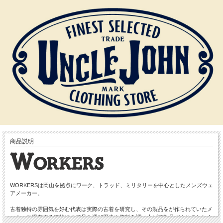
商品説明
WORKERSは岡山を拠点にワーク、トラッド、ミリタリーを中心としたメンズウェ
アメーカー。
古着独特の雰囲気を好む代表は実際の古着を研究し、その製品をが作られていたメ
ーカーや現存する建物にまで足を運び歴史や資料を調べ上げて製品づくりのヒント