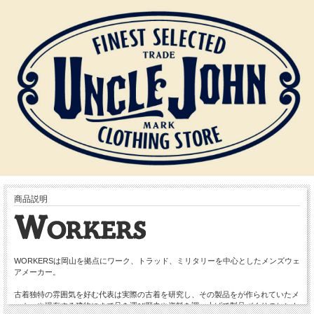
商品説明
WORKERSは岡山を拠点にワーク、トラッド、ミリタリーを中心としたメンズウェ
アメーカー。
古着独特の雰囲気を好む代表は実際の古着を研究し、その製品をが作られていたメ
ーカーや現存する建物にまで足を運び歴史や資料を調べ上げて製品づくりのヒント