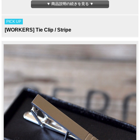
にしています。
▼ 商品説明の続きを見る ▼
自分で工程を理解し、各工程ごとの専用の設備を要した工場でのみ生産を行ってい
ます。
そのクオリティーの高さとユニークさでJ.CREWやINVENTORYをはじめ海外から
PICK UP
も注目を集めている。
[WORKERS] Tie Clip / Stripe