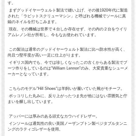
す。
まずグッドイヤーウェルト製法で縫い上げ、その後1920年代に製造
された「ラビットスクリューマシン」と呼ばれる機械でソールに真
鍮のネイルを打ちこみます。
現在、その機械は世界で４台しか存在せず、その内の２台をウイリ
アムレノン社が所有し、今もなお使われています。
この製法は通常のグッドイヤーウェルト製法に比べ防水性が高く、
尚且つ堅牢度が高い一足に仕上がります。
イギリス国内でも、今では珍しくなったこの古くからある製法でブ
ーツ作りをしているのは"William Lennon"のみ、大変貴重なシューメ
ーカーとなっています。
こちらのモデル"Hill Shoes"は羊飼いが履いていた靴がモチーフ。
ポッコリした丸みに、反り上がったつま先が他にはない雰囲気と佇
まいを醸し出しています。
アッパーには厚みのある頑丈なカウハイドレザー。
インソールは通気性の良い英国ノーザンプトン製ベジタブルタンニ
ングのラティゴレザーを使用。