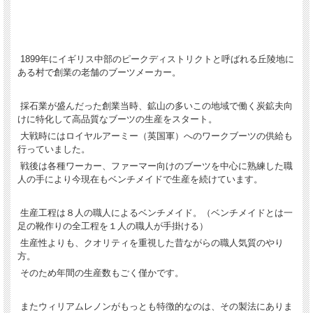
1899年にイギリス中部のピークディストリクトと呼ばれる丘陵地に
ある村で創業の老舗のブーツメーカー。
採石業が盛んだった創業当時、鉱山の多いこの地域で働く炭鉱夫向
けに特化して高品質なブーツの生産をスタート。
大戦時にはロイヤルアーミー（英国軍）へのワークブーツの供給も
行っていました。
戦後は各種ワーカー、ファーマー向けのブーツを中心に熟練した職
人の手により今現在もベンチメイドで生産を続けています。
生産工程は８人の職人によるベンチメイド。（ベンチメイドとは一
足の靴作りの全工程を１人の職人が手掛ける）
生産性よりも、クオリティを重視した昔ながらの職人気質のやり
方。
そのため年間の生産数もごく僅かです。
またウィリアムレノンがもっとも特徴的なのは、その製法にありま