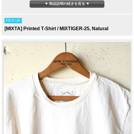
▼ 商品説明の続きを見る ▼
MIXTA (ミクスタ)とは、アメリカの古着のディーラー達で使われる古着業界用語で
「ごちゃ混ぜ」という意味で使われています。
ブランドは、2010年にLA (ロサンゼルス)をベースに古着業界に関わってきた2人
PICK UP
が、アメカジの醍醐味がプリントTシャツであること、プリントTシャツの発祥は
[MIXTA] Printed T-Shirt / MIXTIGER-25, Natural
アメリカであると言う思いから自分達自身のブランドとしてTシャツの製作を始め
ました。
特徴として、今ではあまり見られなくなった MADE IN U.S.A.
生地の生産に染色、プリント、縫製など全ての行程をアメリカ国内で行われてい
ます。